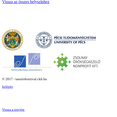
Vissza az összes helyszínhez
© 2017 - tanulofesztival.ckh.hu
belépés
Vissza a tetejére