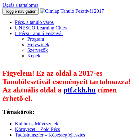
Ugrás a tartalomra
Tanuló Fesztivál 2017
Toggle navigation
Pécs, a tanuló város
UNESCO Learning Cities
I. Pécsi Tanuló Fesztivál
Program
Helyszínek
Szervezők
Képek
Figyelem! Ez az oldal a 2017-es
Tanulófesztivál eseményeit tartalmazza!
Az aktuális oldal a
ptf.ckh.hu
címen
érhető el.
Témakörök:
Kultúra – Művészetek
Környezet – Zöld Pécs
Tudástranszfer – Képességfejlesztés